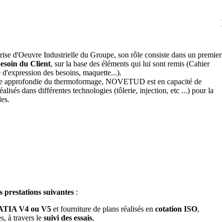
rise d'Oeuvre Industrielle du Groupe, son rôle consiste dans un premier
besoin du Client
, sur la base des éléments qui lui sont remis (Cahier
 d'expression des besoins, maquette...).
ce approfondie du thermoformage, NOVETUD est en capacité de
isés dans différentes technologies (tôlerie, injection, etc ...) pour la
es.
prestations suivantes
:
TIA V4 ou V5
et fourniture de plans réalisés en
cotation ISO
,
s, à travers le
suivi des essais
,