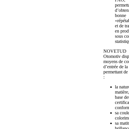
permett
d’obten
bonne
«répétab
et de tr
en prod
sous co
statistiq
NOVETUD
Otomotiv disp
moyens de con
d’entrée de la
permettant de 
:
la natur
matière,
base de
certific
conform
sa coule
colorim
sa matit
brillan