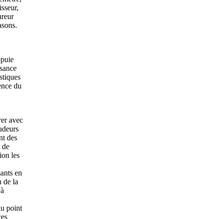
isseur,
reur
asons.
puie
ssance
stiques
ience du
rer avec
rudeurs
nt des
 de
ion
les
ants en
 de la
 à
au point
ces