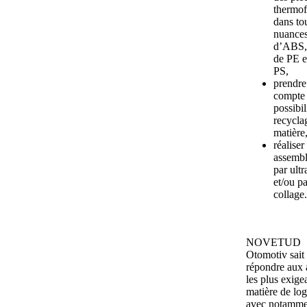
thermo
dans tou
nuance
d’ABS,
de PE e
PS,
prendre
compte 
possibil
recycla
matière
réaliser
assemb
par ultr
et/ou pa
collage.
NOVETUD
Otomotiv sait
répondre aux a
les plus exige
matière de log
avec notamme