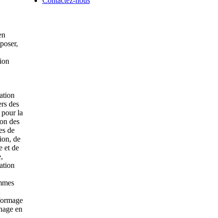
Contactez-nous
en
poser,
tion
ation
ers des
 pour la
ion des
es de
ion, de
 et de
,
sation
mmes
formage
inage en