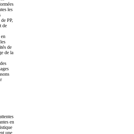
formées
tes les
s
 de PP,
t de
 en
les
ités de
ge de la
,
 des
lages
asons
r
ttentes
antes en
istique
nt une