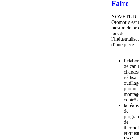
Faire
NOVETUD
Otomotiv est 
mesure de pro
lors de
l’industrialisa
d’une pièce :
l’élabor
de cahi
charges
réalisat
outillag
product
montage
contrôle
la réali
de
progra
de
thermo
et d’us
FAO,