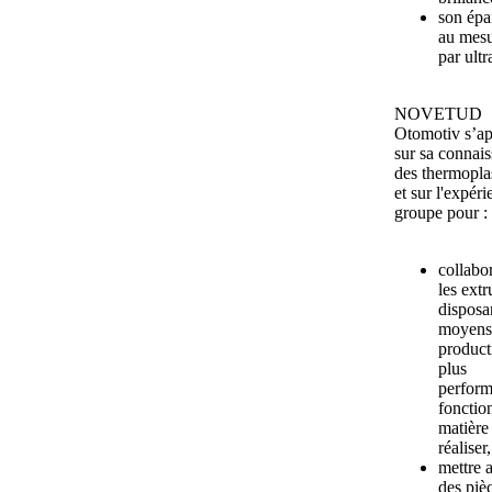
son épa
au mesu
par ultr
NOVETUD
Otomotiv s’ap
sur sa connai
des thermopla
et sur l'expér
groupe pour :
collabo
les ext
disposa
moyens
product
plus
perform
fonction
matière
réaliser,
mettre 
des piè