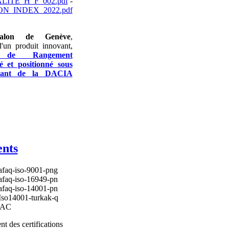
ITE_H_F_002.pdf
-
N_INDEX_2022.pdf
alon de Genève
,
d'un produit innovant,
 de Rangement
 et positionné sous
vant de la DACIA
nts
t des certifications