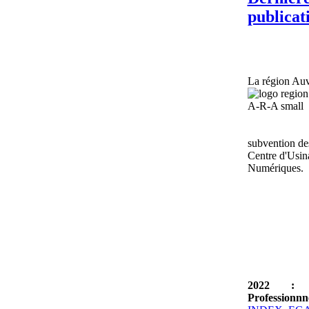
publicat
La région Au
subvention des
Centre d'Usi
Numériques.
2022 : I
Professionnne