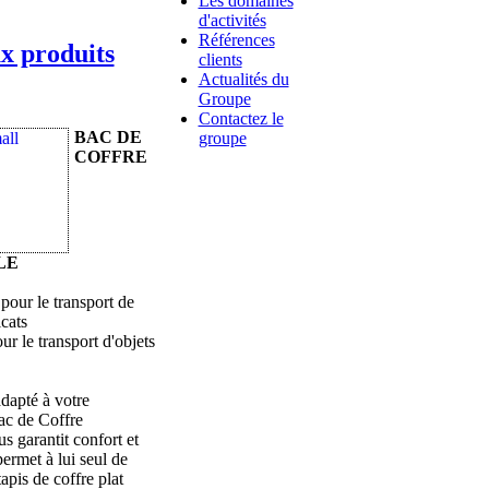
Les domaines
d'activités
Références
x produits
clients
Actualités du
Groupe
Contactez le
BAC DE
groupe
COFFRE
L
E
 pour le transport de
icats
r le transport d'objets
dapté à votre
ac de Coffre
s garantit confort et
permet à lui seul de
apis de coffre plat