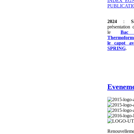
INDEX_EGAL
PUBLICATIO
2024
:
S
présentation 
le
Bac
Thermoformé
le capot a
SPRING
.
Eveneme
Renouvellemen