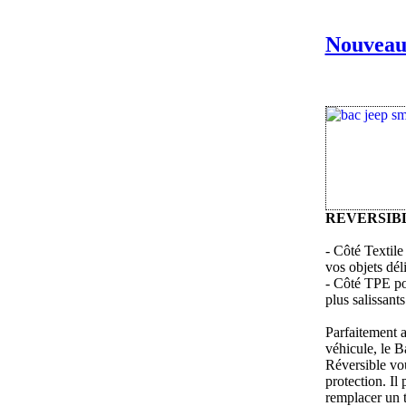
Nouveau
REVERSIB
- Côté Textile
vos objets dél
- Côté TPE pou
plus salissants
Parfaitement a
véhicule, le B
Réversible vou
protection. Il 
remplacer un t