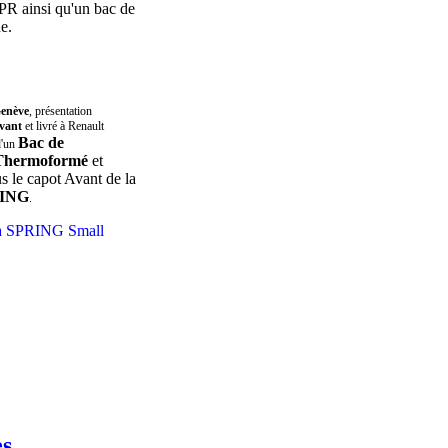
PR ainsi qu'un bac de
e.
Genève
, présentation
vant
et livré à Renault
Bac de
d'un
Thermoformé
et
s le capot Avant de la
ING
.
es